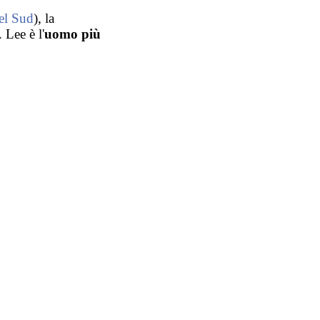
el Sud
), la
 Lee è l'
uomo più