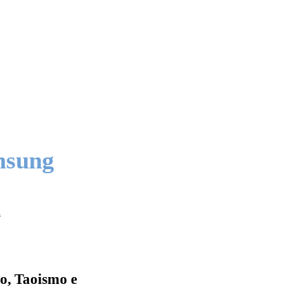
msung
i
o, Taoismo e